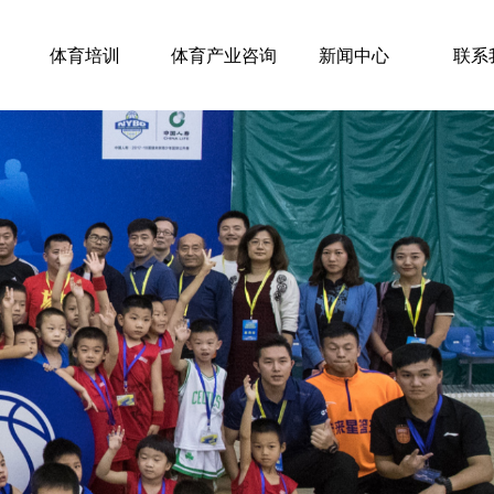
体育培训
体育产业咨询
新闻中心
联系