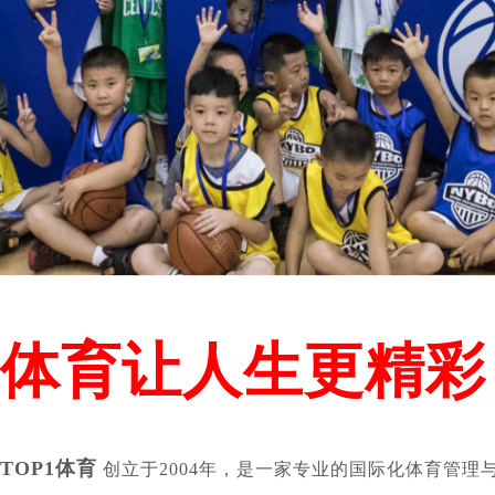
体育让人生更精彩
TOP1体育
创立于2004年，是一家专业的国际化体育管理