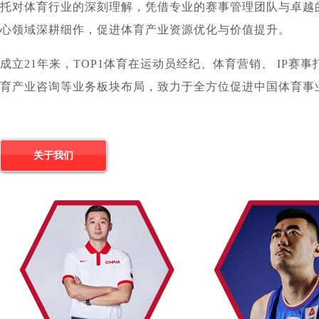
托对体育行业的深刻理解，凭借专业的赛事管理团队与卓越
心领域深耕细作，促进体育产业资源优化与价值提升。
成立21年来，TOP1体育在运动员经纪、体育营销、 IP
育产业咨询等业务板块布局，致力于全方位促进中国体育事
关于我们